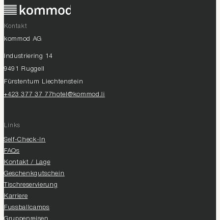
Kontakt
kommod AG
Industriering 14
9491 Ruggell
Fürstentum Liechtenstein
+423 377 37 77
hotel@kommod.li
Links
Self-Check-In
FAQs
Kontakt / Lage
Geschenkgutschein
Tischreservierung
Karriere
Fussballcamps
Gruppenreisen