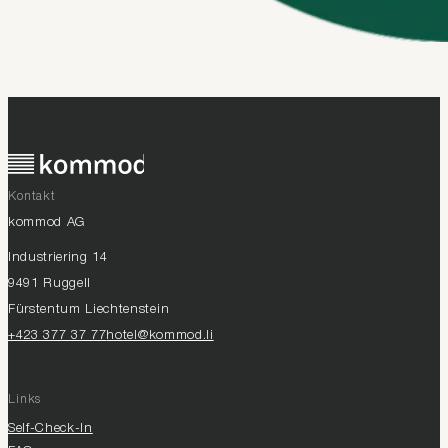
Kontakt
kommod AG
Industriering 14
9491 Ruggell
Fürstentum Liechtenstein
+423 377 37 77
hotel@kommod.li
Links
Self-Check-In