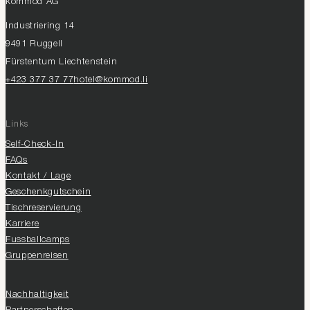
kommod AG
Industriering 14
9491 Ruggell
Fürstentum Liechtenstein
+423 377 37 77
hotel@kommod.li
Links
Self-Check-In
FAQs
Kontakt / Lage
Geschenkgutschein
Tischreservierung
Karriere
Fussballcamps
Gruppenreisen
Nachhaltigkeit