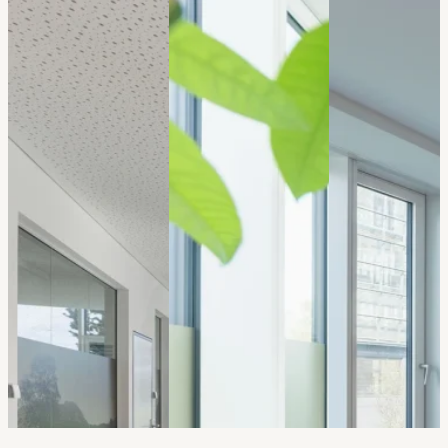
Oberland
Unterland
Österreich
Für maximal 120
Für maximal 80
Für maximal 40
Personen – mit
Personen – mit
Personen – mit
Beamer,
Beamer,
Beamer,
Leinwand,
Clickshare und
Leinwand,
Clickshare und
Soundsystem
Clickshare und
Soundsystem
Soundsystem
Kapazität
128
m²
Kapazität
104
m²
Kapazität
77
m²
36
36
24
22
20
18
54
40
30
30
16
20
120
80
40