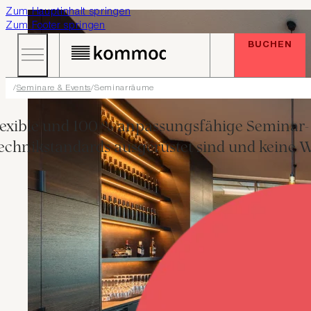
Zum Hauptinhalt springen
Zum Footer springen
BUCHEN
Seminare & Events
Seminarräume
PRÄSENTIEREN. INSZENIEREN. FASZINIEREN.
lexible und 100 % anpassungsfähige Semina
chnikstandards ausgerüstet sind und keine W