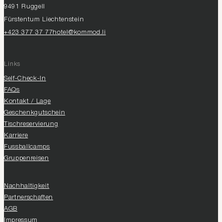
9491 Ruggell
Fürstentum Liechtenstein
+423 377 37 77
hotel@kommod.li
Links
Self-Check-In
FAQs
Kontakt / Lage
Geschenkgutschein
Tischreservierung
Karriere
Fussballcamps
Gruppenreisen
Nachhaltigkeit
Partnerschaften
AGB
Impressum