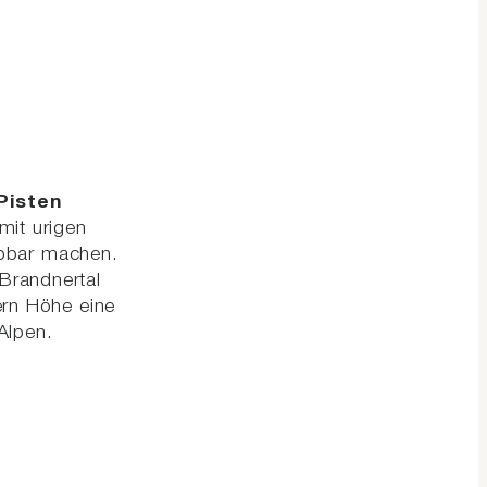
Pisten
mit urigen
lebbar machen.
Brandnertal
ern Höhe eine
Alpen.