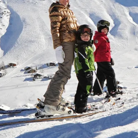
nen Malbun nur über ein eigenes Skigebiet verfügt, i
Alpen geeignet.
wie das Hotel kommod in Ruggell, ist man in nur 35 M
bieten in Liechtenstein, Österreich und der Schweiz.
beim Winterwandern verbringt, kann man die Abende o
n Städten wie Vaduz, Feldkirch, Buchs, Bregenz oder