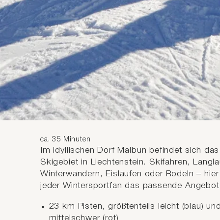
umliegenden Skigebiete
Bergbahnen Malbun – Das Skig
direkt in Liechtenstein
ca. 35 Minuten
Im idyllischen Dorf Malbun befindet sich das
Skigebiet in Liechtenstein. Skifahren, Langla
Winterwandern, Eislaufen oder Rodeln – hier 
jeder Wintersportfan das passende Angebot
23 km Pisten, größtenteils leicht (blau) un
mittelschwer (rot)