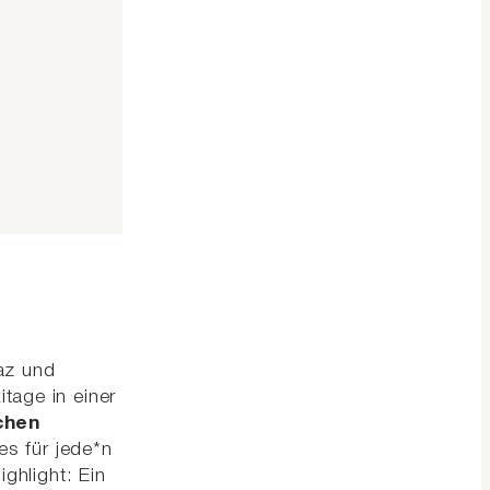
az und
tage in einer
chen
es für jede*n
ighlight: Ein