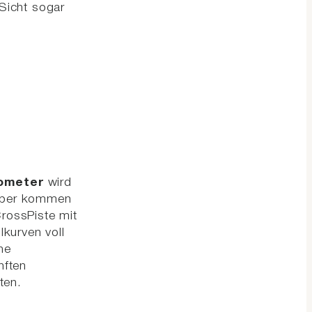
 Sicht sogar
lometer
wird
haber kommen
CrossPiste mit
kurven voll
he
nften
ten.