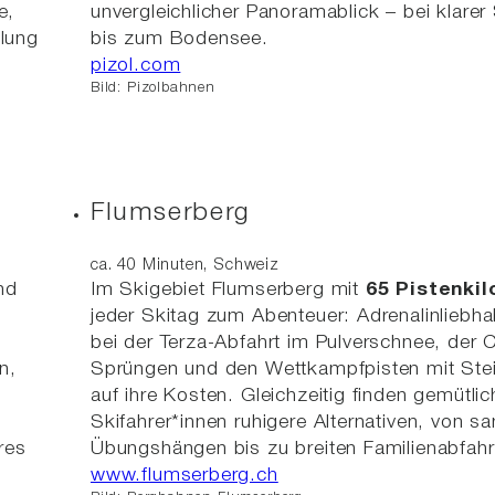
e,
unvergleichlicher Panoramablick – bei klarer
slung
bis zum Bodensee.
pizol.com
Bild: Pizolbahnen
Flumserberg
ca. 40 Minuten, Schweiz
nd
Im Skigebiet Flumserberg mit
65 Pistenki
jeder Skitag zum Abenteuer: Adrenalinlieb
bei der Terza-Abfahrt im Pulverschnee, der 
n,
Sprüngen und den Wettkampfpisten mit Steil
auf ihre Kosten. Gleichzeitig finden gemütlic
Skifahrer*innen ruhigere Alternativen, von sa
res
Übungshängen bis zu breiten Familienabfahr
www.flumserberg.ch