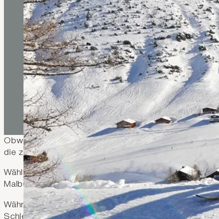
Obwohl das Fürstentum Liechtenstein mit den Bergbah
die zentrale Lage optimal für einen Skiurlaub in den 
Wählt man eine verkehrsgünstig gelegene Unterkunft 
Malbun und in kürzester Zeit in 8 weiteren Top-Skige
Während man die Tage auf der Skipiste, Loipe oder 
Schlechtwetter-Phasen zum Bummeln in nahegelegene