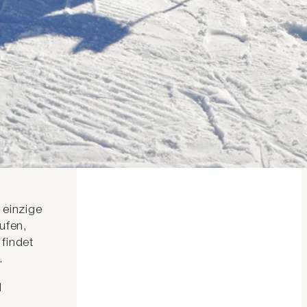
n:
ebiet
 einzige
ufen,
findet
.
d