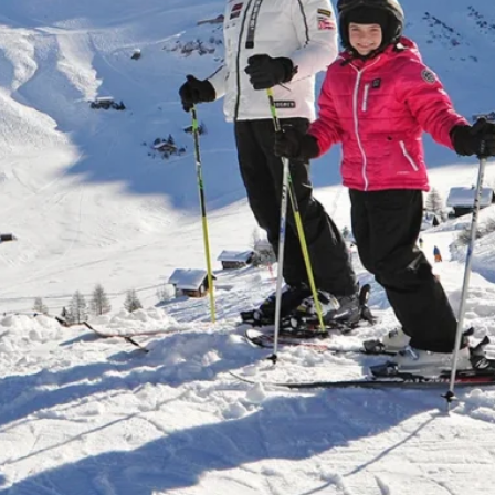
st es durch
inuten in
der
 St. Gallen