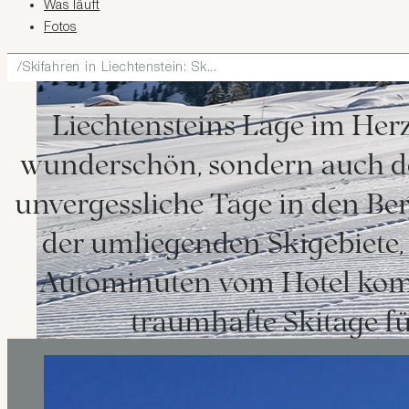
Was läuft
Fotos
Skifahren in Liechtenstein: Sk...
SKIFAHREN IN LIECHT
Liechtensteins Lage im Herz
wunderschön, sondern auch d
unvergessliche Tage in den Berg
der umliegenden Skigebiete, 
Autominuten vom Hotel kom
traumhafte Skitage f