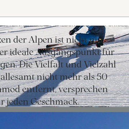
ENSTEIN: SKIGEBIET MALBUN & 8 TRAUM-SKIGEB
en der Alpen ist nicht nur
er ideale Ausgangspunkt für
en. Die Vielfalt und Vielzahl
allesamt nicht mehr als 50
mod entfernt, versprechen
ür jeden Geschmack.