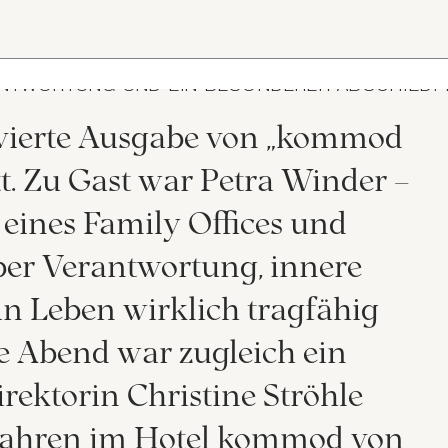
ANTWORTUNG UND EIN BESONDERER ABSCHIED:
 vierte Ausgabe von „kommod
. Zu Gast war Petra Winder –
 eines Family Offices und
über Verantwortung, innere
in Leben wirklich tragfähig
e Abend war zugleich ein
ektorin Christine Ströhle
 Jahren im Hotel kommod von