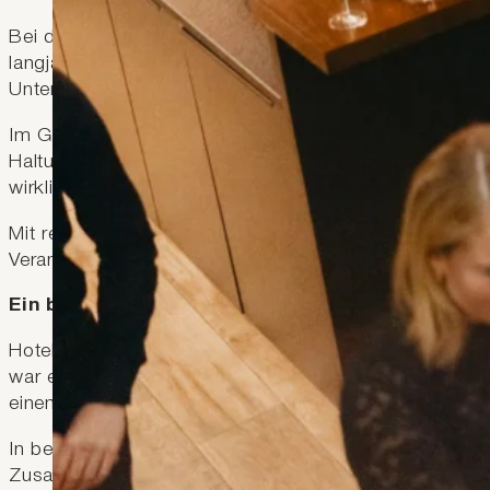
Bei der vierten Ausgabe von „kommod connect“ durfte
langjährige Führungskraft im Private Banking und seit
Unternehmerfamilie sowie Aufsichtsrätin.
Im Gespräch gewährte sie persönliche Einblicke in ih
Haltung. Dabei stellte sie eine Frage in den Mittelpu
wirklich – jenseits von Leistungsdruck, Terminen und
Mit reflektierten Gedanken, grosser Authentizität und
Verantwortung im Aussen in Einklang kommen könne
Ein besonderer Moment des Abschieds
Hoteldirektorin Christine Ströhle eröffnete den Abend
war es für sie ein sehr persönlicher Moment: Es war
einem Monat verlässt sie das Hotel kommod per 28. 
In bewegenden Worten bedankte sie sich bei der Fami
Zusammenarbeit. Ebenso richtete sie ihren Dank an i