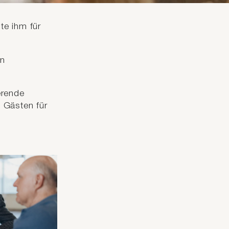
te ihm für
en
erende
n Gästen für