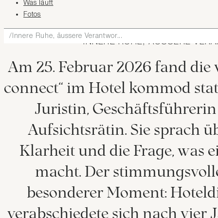
Was läuft
Fotos
Innere Ruhe, äussere Verantwor...
INNERE RUHE, ÄUSSERE VER
Am 25. Februar 2026 fand die
connect“ im Hotel kommod statt
Juristin, Geschäftsführerin
Aufsichtsrätin. Sie sprach 
Klarheit und die Frage, was e
macht. Der stimmungsvoll
besonderer Moment: Hoteldir
verabschiedete sich nach vier