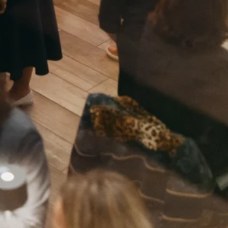
uristin,
erreichischen
nnerer
s trägt uns
eit und
. Gleichzeitig
r Jahren und
zende
er Jahren