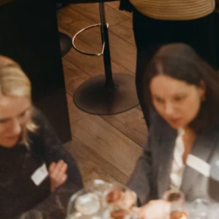
n wir Petra Winder begrüssen – Mutter, Grossmutter, J
 2021 Geschäftsführerin eines Family Offices einer öst
ren Weg zwischen wirtschaftlicher Verantwortung und i
nkt, die viele der Anwesenden spürbar beschäftigte: Wa
 äusserem Erfolg?
 wohltuender Ruhe sprach sie darüber, wie innere Klarh
n.
 mit einer herzlichen Begrüssung der zahlreichen Gäste
 ihre letzte „kommod connect“-Veranstaltung. Nach vie
Februar.
lie Büchel für das Vertrauen und die stets wertschät
hr Team und würdigte alles, was in den vergangenen vi