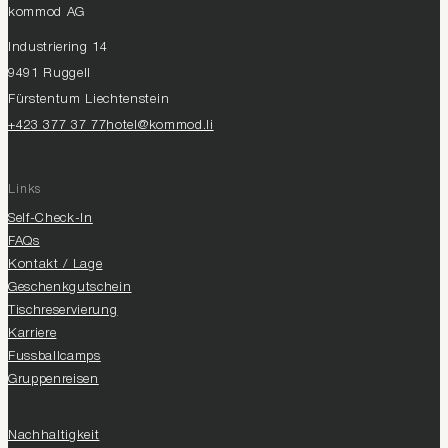
kommod AG
Industriering 14
9491 Ruggell
Fürstentum Liechtenstein
+423 377 37 77
hotel@kommod.li
Links
Self-Check-In
FAQs
Kontakt / Lage
Geschenkgutschein
Tischreservierung
Karriere
Fussballcamps
Gruppenreisen
Nachhaltigkeit