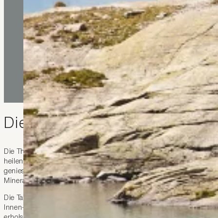
Die heilenden Thermalquell
Die Thermalquellen von Bad Ragaz ziehen seit Jahrhunderten Be
heilende Wirkung geschätzt. Heute können Gäste im Tamina The
geniessen. Das Thermalwasser, das aus der Tamina-Schlucht stam
Mineralien und bekannt für seine entspannende und heilende Wi
Die Tamina Therme bietet eine Vielzahl von Wellness-Behandlun
Innen- und Aussenbecken über Saunen und Dampfbäder bis hin zu
erholsamen Tag benötigen. Alle Infos auf: www.taminatherme.ch