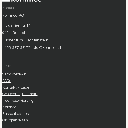
Kontakt
kommod AG
Industriering 14
9491 Ruggell
Fürstentum Liechtenstein
+423 377 37 77
hotel@kommod.li
Links
Self-Check-In
FAQs
Kontakt / Lage
Geschenkgutschein
Tischreservierung
Karriere
Fussballcamps
Gruppenreisen